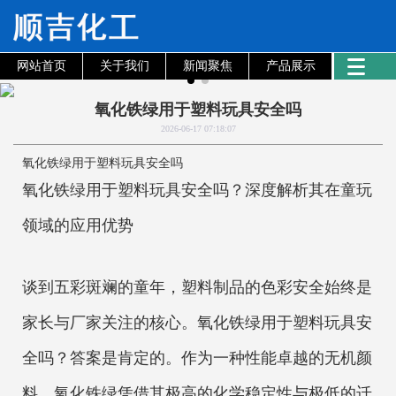
网站首页
关于我们
新闻聚焦
产品展示
氧化铁绿用于塑料玩具安全吗
2026-06-17 07:18:07
氧化铁绿用于塑料玩具安全吗
氧化铁绿用于塑料玩具安全吗？深度解析其在童玩
领域的应用优势
谈到五彩斑斓的童年，塑料制品的色彩安全始终是
家长与厂家关注的核心。氧化铁绿用于塑料玩具安
全吗？答案是肯定的。作为一种性能卓越的无机颜
料，氧化铁绿凭借其极高的化学稳定性与极低的迁